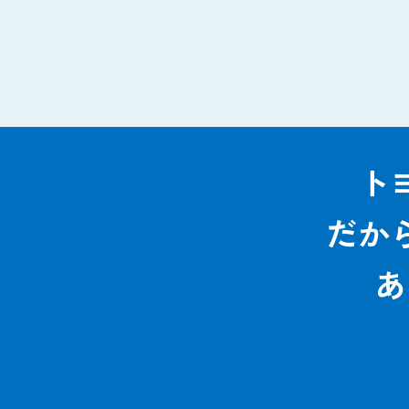
ト
だか
あ