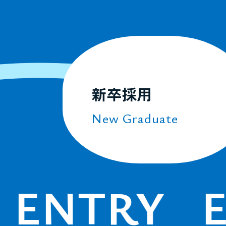
新卒採用
New Graduate
ENTRY
E