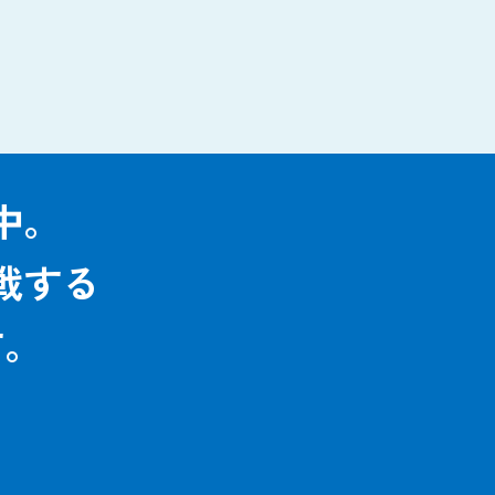
中。
戦する
す。