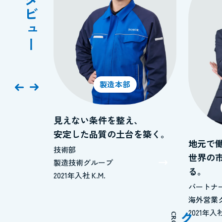
製造本部
ぐ、
見えない条件を整え、
めて。
安定した品質の土台を築く。
地元で
技術部
世界の
製造技術グループ
る。
2021年入社 K.M.
パートナ
海外営業
2021年入社