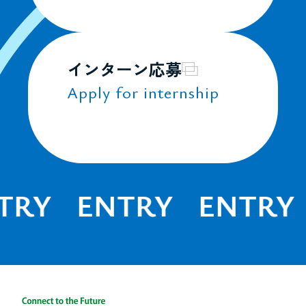
インターン応募
Apply for internship
RY
ENTRY
ENTRY